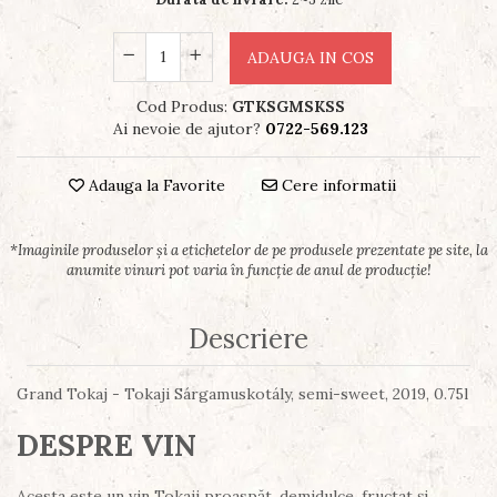
ADAUGA IN COS
Cod Produs:
GTKSGMSKSS
Ai nevoie de ajutor?
0722-569.123
Adauga la Favorite
Cere informatii
Descriere
Grand Tokaj - Tokaji Sárgamuskotály, semi-sweet, 2019, 0.75l
DESPRE VIN
Acesta este un vin Tokaji proaspăt, demidulce, fructat și