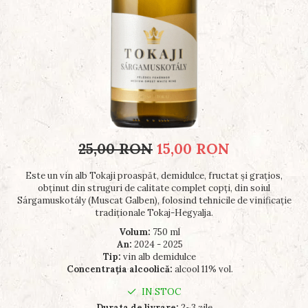
25,00 RON
15,00 RON
Este un vin alb Tokaji proaspăt, demidulce, fructat și grațios,
obținut din struguri de calitate complet copți, din soiul
Sárgamuskotály (Muscat Galben), folosind tehnicile de vinificație
tradiționale Tokaj-Hegyalja.
Volum:
750 ml
An:
2024 - 2025
Tip:
vin alb demidulce
Concentraţia alcoolică:
alcool 11% vol.
IN STOC
Durata de livrare:
2~3 zile