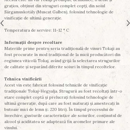
grațios, obținut din struguri complet copți, din soiul
Sárgamuskotály (Muscat Galben), folosind tehnologie de
vinificație de ultimă generație.
Temperatura de servire: 11-12 ° C
Informații despre recoltare
Materiile prime pentru seria tradițională de vinuri Tokaji au
fost procurate în mod tradițional de la micii producători din
regiunea viticolă Tokaj, având grijă la selectarea strugurilor
de calitate și separând diferite soiuri în timpul recoltelor.
Tehnica vinificării
Acest vin este fabricat folosind tehnicile de vinificație
tradiționale Tokaj-Hegyalja. Strugurii au fost recoltați într-o
stare complet coptă și prelucrați folosind tehnologie de
ultimă generație, după care au fost maturați și amestecați în
butoaie mici de lemn (c. 220 litri). În timpul procesului de
învechire, gusturile caracteristice ale soiurilor, conținutul de
alcool și aciditatea se adaptează fin aromelor primare ale
vinului.