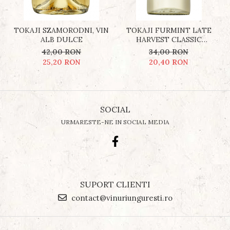
TOKAJI SZAMORODNI, VIN
TOKAJI FURMINT LATE
ALB DULCE
HARVEST CLASSIC
SELECTION (RECOLTĂ
42,00 RON
34,00 RON
TÂRZIE), VIN ALB DULCE
25,20 RON
20,40 RON
SOCIAL
URMARESTE-NE IN SOCIAL MEDIA
SUPORT CLIENTI
contact@vinuriunguresti.ro