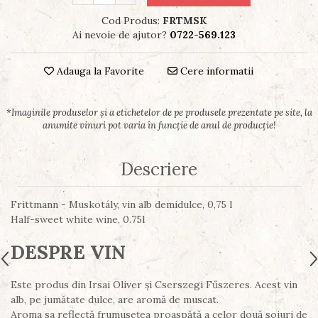
Cod Produs:
FRTMSK
Ai nevoie de ajutor?
0722-569.123
Adauga la Favorite
Cere informatii
Descriere
Frittmann - Muskotály, vin alb demidulce, 0,75 l
Half-sweet white wine, 0.75l
DESPRE VIN
Este produs din Irsai Oliver și Cserszegi Fűszeres. Acest vin
alb, pe jumătate dulce, are aromă de muscat.
Aroma sa reflectă frumusețea proaspătă a celor două soiuri de