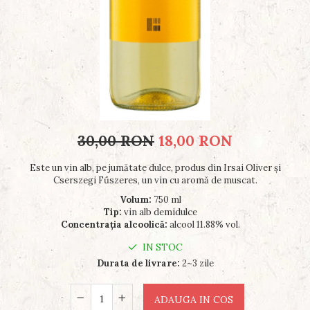
30,00 RON
18,00 RON
Este un vin alb, pe jumătate dulce, produs din Irsai Oliver și
Cserszegi Fűszeres, un vin cu aromă de muscat.
Volum:
750 ml
Tip:
vin alb demidulce
Concentraţia alcoolică:
alcool 11.88% vol.
IN STOC
Durata de livrare:
2~3 zile
ADAUGA IN COS