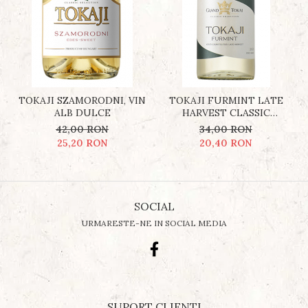
TOKAJI SZAMORODNI, VIN
TOKAJI FURMINT LATE
ALB DULCE
HARVEST CLASSIC
SELECTION (RECOLTĂ
42,00 RON
34,00 RON
TÂRZIE), VIN ALB DULCE
25,20 RON
20,40 RON
SOCIAL
URMARESTE-NE IN SOCIAL MEDIA
SUPORT CLIENTI