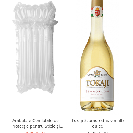
Ambalaje Gonflabile de
Tokaji Szamorodni, vin alb
Protecție pentru Sticle și
dulce
Borcane din Sticlă –