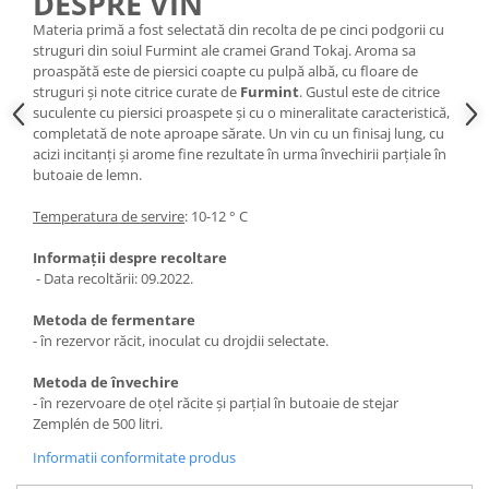
DESPRE VIN
Materia primă a fost selectată din recolta de pe cinci podgorii cu
struguri din soiul Furmint ale cramei Grand Tokaj. Aroma sa
proaspătă este de piersici coapte cu pulpă albă, cu floare de
struguri și note citrice curate de
Furmint
. Gustul este de citrice
suculente cu piersici proaspete și cu o mineralitate caracteristică,
completată de note aproape sărate. Un vin cu un finisaj lung, cu
acizi incitanți și arome fine rezultate în urma învechirii parțiale în
butoaie de lemn.
Temperatura de servire
: 10-12 ° C
Informații despre recoltare
- Data recoltării: 09.2022.
Metoda de fermentare
- în rezervor răcit, inoculat cu drojdii selectate.
Metoda de învechire
- în rezervoare de oțel răcite și parțial în butoaie de stejar
Zemplén de 500 litri.
Informatii conformitate produs