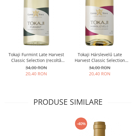
Tokaji Furmint Late Harvest
Tokaji Hárslevelű Late
Classic Selection (recoltă
Harvest Classic Selection
târzie), vin alb dulce
(recoltă târzie), vin alb
34,00 RON
34,00 RON
dulce
20,40 RON
20,40 RON
PRODUSE SIMILARE
-40%