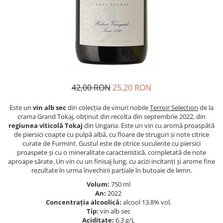
42,00 RON
25,20 RON
Este un
vin alb sec
din colecția de vinuri nobile
Terroir Selection
de la
crama Grand Tokaj, obținut din recolta din septembrie 2022, din
regiunea viticolă Tokaj
din Ungaria. Este un vin cu aromă proaspătă
de piersici coapte cu pulpă albă, cu floare de struguri și note citrice
curate de Furmint. Gustul este de citrice suculente cu piersici
proaspete și cu o mineralitate caracteristică, completată de note
aproape sărate. Un vin cu un finisaj lung, cu acizi incitanți și arome fine
rezultate în urma învechirii parțiale în butoaie de lemn.
Volum:
750 ml
An:
2022
Concentraţia alcoolică:
alcool 13.8% vol.
Tip:
vin alb sec
Aciditate:
6.3 g/L