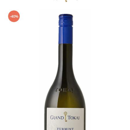
Protecție
Ambalaje Gonflabile Air Column
-40%