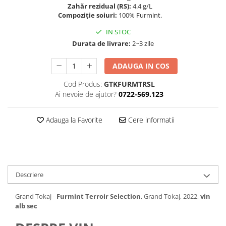
Zahăr rezidual (RS):
4.4 g/L
Compoziție soiuri:
100% Furmint.
IN STOC
Durata de livrare:
2~3 zile
ADAUGA IN COS
Cod Produs:
GTKFURMTRSL
Ai nevoie de ajutor?
0722-569.123
Adauga la Favorite
Cere informatii
Descriere
Grand Tokaj -
Furmint Terroir Selection
, Grand Tokaj, 2022,
vin
alb sec