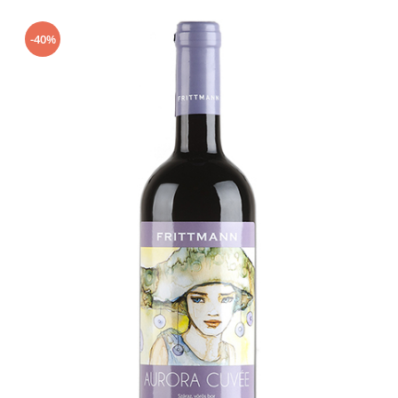
Protecție
Ambalaje Gonflabile Air Column
-40%