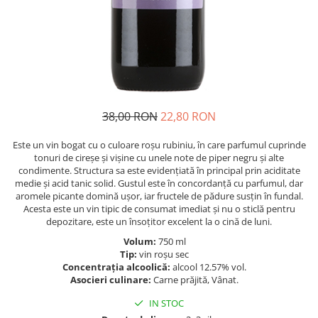
38,00 RON
22,80 RON
Este un vin bogat cu o culoare roșu rubiniu, în care parfumul cuprinde
tonuri de cireșe și vișine cu unele note de piper negru și alte
condimente. Structura sa este evidențiată în principal prin aciditate
medie și acid tanic solid. Gustul este în concordanță cu parfumul, dar
aromele picante domină ușor, iar fructele de pădure susțin în fundal.
Acesta este un vin tipic de consumat imediat și nu o sticlă pentru
depozitare, este un însoțitor excelent la o cină de luni.
Volum:
750 ml
Tip:
vin roșu sec
Concentraţia alcoolică:
alcool 12.57% vol.
Asocieri culinare:
Carne prăjită, Vânat.
IN STOC