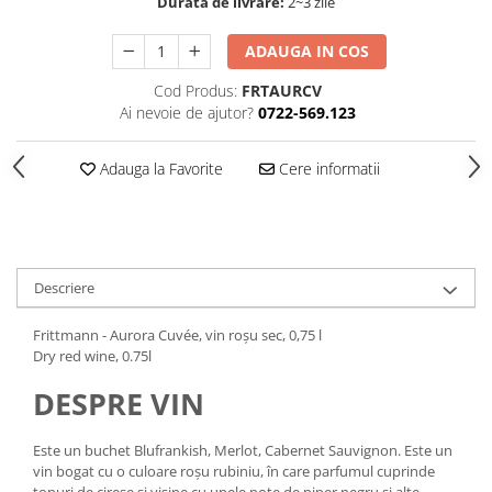
Durata de livrare:
2~3 zile
ADAUGA IN COS
Cod Produs:
FRTAURCV
Ai nevoie de ajutor?
0722-569.123
Adauga la Favorite
Cere informatii
Descriere
Frittmann - Aurora Cuvée, vin roșu sec, 0,75 l
Dry red wine, 0.75l
DESPRE VIN
Este un buchet Blufrankish, Merlot, Cabernet Sauvignon. Este un
vin bogat cu o culoare roșu rubiniu, în care parfumul cuprinde