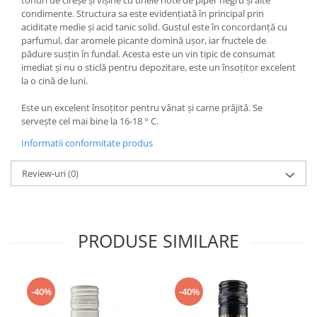
tonuri de cireșe și vișine cu unele note de piper negru și alte
condimente. Structura sa este evidențiată în principal prin
aciditate medie și acid tanic solid. Gustul este în concordanță cu
parfumul, dar aromele picante domină ușor, iar fructele de
pădure susțin în fundal. Acesta este un vin tipic de consumat
imediat și nu o sticlă pentru depozitare, este un însoțitor excelent
la o cină de luni.
Este un excelent însoțitor pentru vânat și carne prăjită. Se
servește cel mai bine la 16-18 ° C.
Informatii conformitate produs
Review-uri
(0)
PRODUSE SIMILARE
-40%
-40%